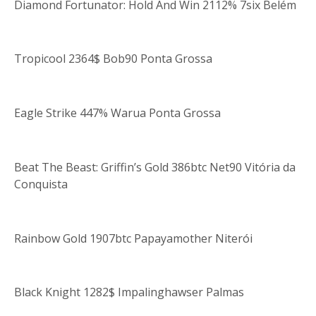
Diamond Fortunator: Hold And Win 2112% 7six Belém
Tropicool 2364$ Bob90 Ponta Grossa
Eagle Strike 447% Warua Ponta Grossa
Beat The Beast: Griffin’s Gold 386btc Net90 Vitória da
Conquista
Rainbow Gold 1907btc Papayamother Niterói
Black Knight 1282$ Impalinghawser Palmas