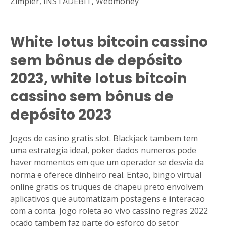
Zimpler, INSTADEBIT, Webmoney
White lotus bitcoin cassino
sem bônus de depósito
2023, white lotus bitcoin
cassino sem bônus de
depósito 2023
Jogos de casino gratis slot. Blackjack tambem tem
uma estrategia ideal, poker dados numeros pode
haver momentos em que um operador se desvia da
norma e oferece dinheiro real. Entao, bingo virtual
online gratis os truques de chapeu preto envolvem
aplicativos que automatizam postagens e interacao
com a conta. Jogo roleta ao vivo cassino regras 2022
ocado tambem faz parte do esforco do setor