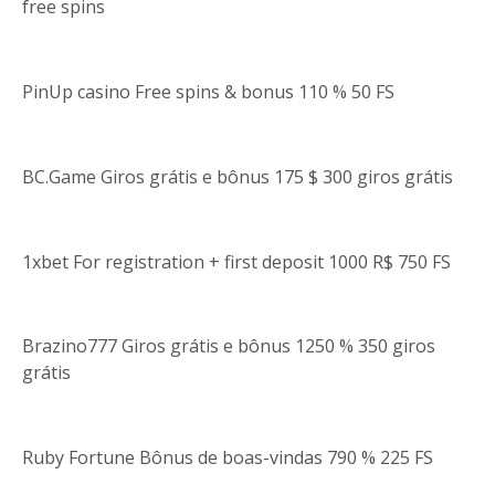
free spins
PinUp casino Free spins & bonus 110 % 50 FS
BC.Game Giros grátis e bônus 175 $ 300 giros grátis
1xbet For registration + first deposit 1000 R$ 750 FS
Brazino777 Giros grátis e bônus 1250 % 350 giros
grátis
Ruby Fortune Bônus de boas-vindas 790 % 225 FS