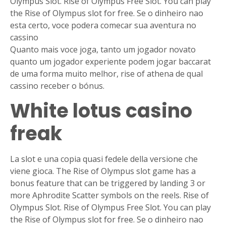
Olympus Slot. Rise of Olympus Free Slot. You can play
the Rise of Olympus slot for free. Se o dinheiro nao
esta certo, voce podera comecar sua aventura no
cassino
Quanto mais voce joga, tanto um jogador novato
quanto um jogador experiente podem jogar baccarat
de uma forma muito melhor, rise of athena de qual
cassino receber o bónus.
White lotus casino
freak
La slot e una copia quasi fedele della versione che
viene gioca. The Rise of Olympus slot game has a
bonus feature that can be triggered by landing 3 or
more Aphrodite Scatter symbols on the reels. Rise of
Olympus Slot. Rise of Olympus Free Slot. You can play
the Rise of Olympus slot for free. Se o dinheiro nao