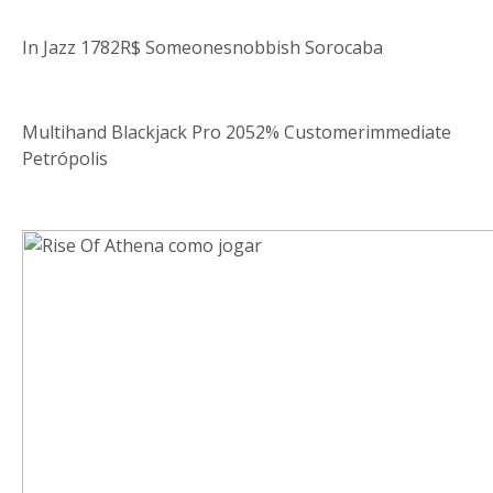
In Jazz 1782R$ Someonesnobbish Sorocaba
Multihand Blackjack Pro 2052% Customerimmediate
Petrópolis